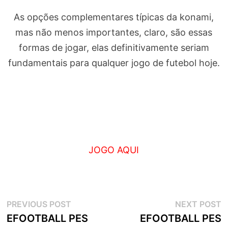
As opções complementares típicas da konami,
mas não menos importantes, claro, são essas
formas de jogar, elas definitivamente seriam
fundamentais para qualquer jogo de futebol hoje.
JOGO AQUI
Navegação
Previous
N
PREVIOUS POST
NEXT POST
post:
p
EFOOTBALL PES
EFOOTBALL PES
de