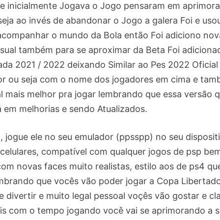
e inicialmente Jogava o Jogo pensaram em aprimora
seja ao invés de abandonar o Jogo a galera Foi e uso
a acompanhar o mundo da Bola então Foi adiciono nov
isual também para se aproximar da Beta Foi adiciona
 2021 / 2022 deixando Similar ao Pes 2022 Oficial
r ou seja com o nome dos jogadores em cima e ta
al mais melhor pra jogar lembrando que essa versão 
á em melhorias e sendo Atualizados.
l , jogue ele no seu emulador (ppsspp) no seu disposit
 celulares, compatível com qualquer jogos de psp be
com novas faces muito realistas, estilo aos de ps4 qu
embrando que vocês vão poder jogar a Copa Libertad
e divertir e muito legal pessoal voçês vão gostar e cl
ais com o tempo jogando você vai se aprimorando a 