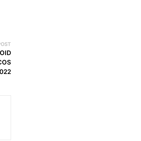
Next
POST
post:
OID
COS
2022