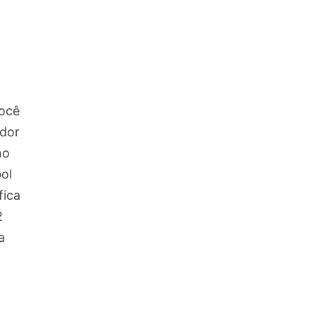
você
ador
no
ol
fica
2
a