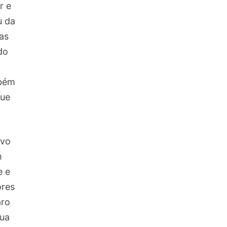
r e
u da
as
do
mbém
que
ivo
m
e e
ores
aro
sua