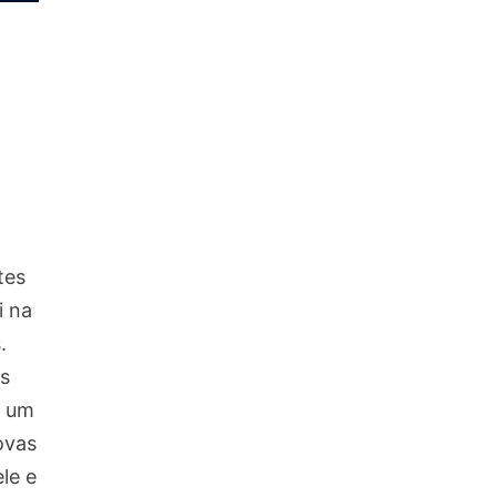
tes
i na
.
s
e um
ovas
le e