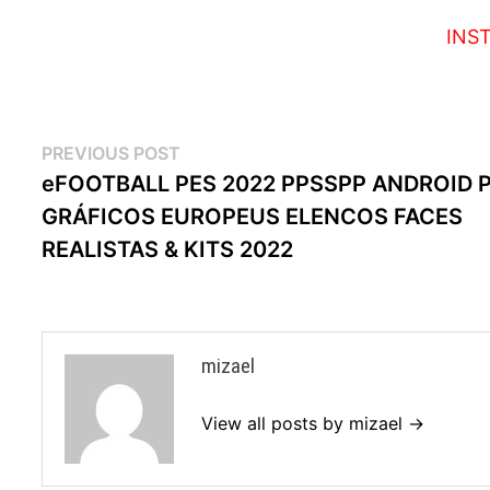
INS
Navegação
Previous
PREVIOUS POST
post:
eFOOTBALL PES 2022 PPSSPP ANDROID 
de
GRÁFICOS EUROPEUS ELENCOS FACES
artigos
REALISTAS & KITS 2022
mizael
View all posts by mizael →