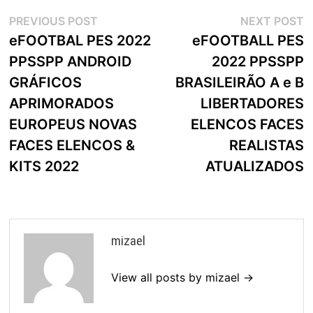
Navegação
Previous
N
PREVIOUS POST
NEXT POST
post:
p
eFOOTBAL PES 2022
eFOOTBALL PES
de
PPSSPP ANDROID
2022 PPSSPP
artigos
GRÁFICOS
BRASILEIRÃO A e B
APRIMORADOS
LIBERTADORES
EUROPEUS NOVAS
ELENCOS FACES
FACES ELENCOS &
REALISTAS
KITS 2022
ATUALIZADOS
mizael
View all posts by mizael →