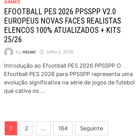
GAMES
EFOOTBALL PES 2026 PPSSPP V2.0
EUROPEUS NOVAS FACES REALISTAS
ELENCOS 100% ATUALIZADOS + KITS
25/26
by
mizael
Julho 2, 2026
Introdução ao Efootball PES 2026 PPSSPP O
Efootball PES 2026 para PPSSPP representa uma
evolução significativa na série de jogos de futebol
que cativa os …
Paginação
1
2
…
164
Seguinte
dos