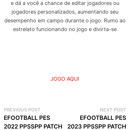
e dá a você a chance de editar jogadores ou
jogadores personalizados, aumentando seu
desempenho em campo durante o jogo. Rumo ao
estrelato funcionando no jogo e divirta-se
JOGO AQUI
Navegação
Previous
N
PREVIOUS POST
NEXT POST
post:
p
EFOOTBALL PES
EFOOTBALL PES
de
2022 PPSSPP PATCH
2023 PPSSPP PATCH