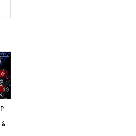
PP
 &