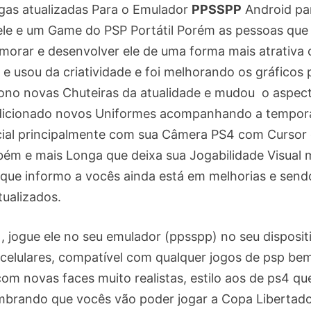
gas atualizadas Para o Emulador
PPSSPP
Android pa
ele e um Game do PSP Portátil Porém as pessoas que
morar e desenvolver ele de uma forma mais atrativa 
 e usou da criatividade e foi melhorando os gráficos 
ono novas Chuteiras da atualidade e mudou o aspec
 adicionado novos Uniformes acompanhando a tempo
icial principalmente com sua Câmera PS4 com Cursor
ém e mais Longa que deixa sua Jogabilidade Visual 
 que informo a vocês ainda está em melhorias e send
tualizados.
l , jogue ele no seu emulador (ppsspp) no seu disposit
 celulares, compatível com qualquer jogos de psp be
com novas faces muito realistas, estilo aos de ps4 qu
embrando que vocês vão poder jogar a Copa Libertad