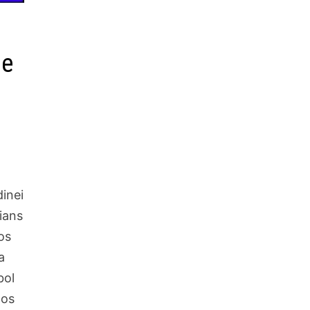
 e
inei
ians
os
a
bol
tos