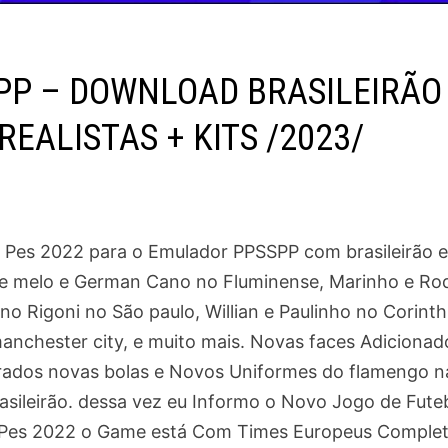
PP – DOWNLOAD BRASILEIRÃO
EALISTAS + KITS /2023/
Pes 2022 para o Emulador PPSSPP com brasileirão e
pe melo e German Cano no Fluminense, Marinho e Rod
o Rigoni no São paulo, Willian e Paulinho no Corinth
manchester city, e muito mais. Novas faces Adicionad
orados novas bolas e Novos Uniformes do flamengo n
sileirão. dessa vez eu Informo o Novo Jogo de Fute
 Pes 2022 o Game está Com Times Europeus Comple