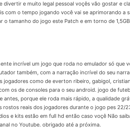
e divertir e muito legal pessoal voçês vão gostar e cl
ais com o tempo jogando você vai se aprimorando a 
ltar o tamanho do jogo este Patch e em torno de 1,5GB
mente incrível um jogo que roda no emulador só que 
utador também, com a narração incrível do seu narr
 jogadores como de everton ribeiro, gabigol, cristia
com os de consoles para o seu android. jogo de futeb
e antes, porque ele roda mais rápido, a qualidade grá
 rostos reais dos jogadores durante o jogo pes 22/2
dios e kits estão em full hd então caso voçê Não saib
anal no Youtube. obrigado até a próxima.