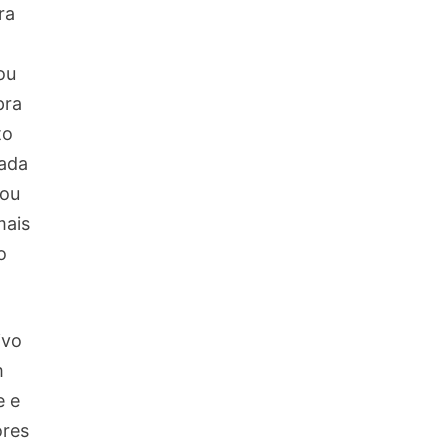
ra
ou
pra
to
rada
 ou
mais
o
ivo
m
e e
ores