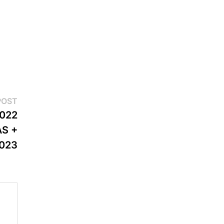
Next
POST
post:
022
S +
023