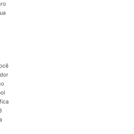
aro
sua
você
ador
no
ol
fica
3
a