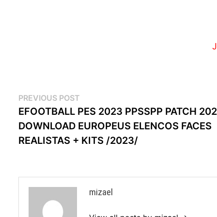
J
Navegação
Previous
PREVIOUS POST
post:
EFOOTBALL PES 2023 PPSSPP PATCH 20
de
DOWNLOAD EUROPEUS ELENCOS FACES
artigos
REALISTAS + KITS /2023/
mizael