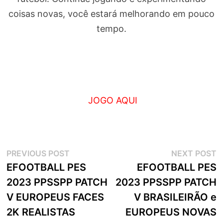
coisas novas, você estará melhorando em pouco
tempo.
JOGO AQUI
Navegação
Previous
N
PREVIOUS POST
NEXT POST
post:
p
EFOOTBALL PES
EFOOTBALL PES
de
2023 PPSSPP PATCH
2023 PPSSPP PATCH
artigos
V EUROPEUS FACES
V BRASILEIRÃO e
2K REALISTAS
EUROPEUS NOVAS