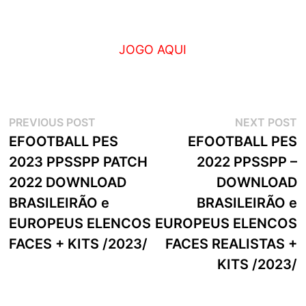
JOGO AQUI
Navegação
Previous
N
PREVIOUS POST
NEXT POST
post:
p
EFOOTBALL PES
EFOOTBALL PES
de
2023 PPSSPP PATCH
2022 PPSSPP –
artigos
2022 DOWNLOAD
DOWNLOAD
BRASILEIRÃO e
BRASILEIRÃO e
EUROPEUS ELENCOS
EUROPEUS ELENCOS
FACES + KITS /2023/
FACES REALISTAS +
KITS /2023/