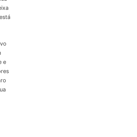
ixa
está
ivo
m
e e
ores
aro
sua