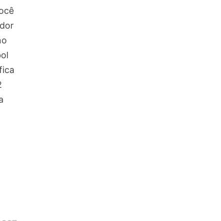
você
ador
no
ol
fica
2
a