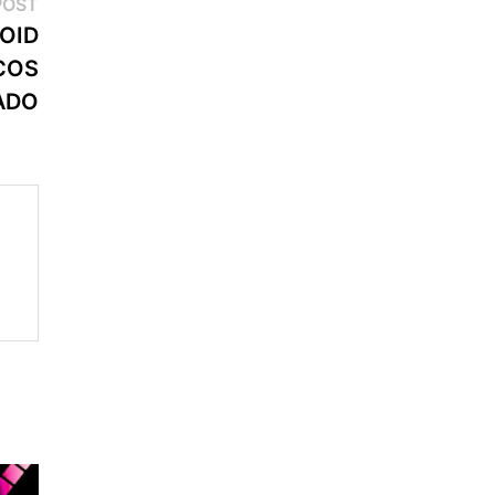
Next
POST
post:
OID
COS
ADO