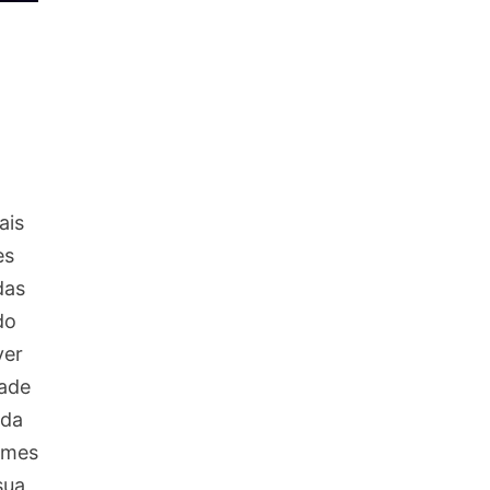
ais
es
das
do
ver
dade
 da
rmes
sua