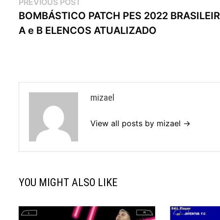
Navegação
Previous
PREVIOUS POST
post:
BOMBÁSTICO PATCH PES 2022 BRASILEI
de
A e B ELENCOS ATUALIZADO
artigos
mizael
View all posts by mizael →
YOU MIGHT ALSO LIKE