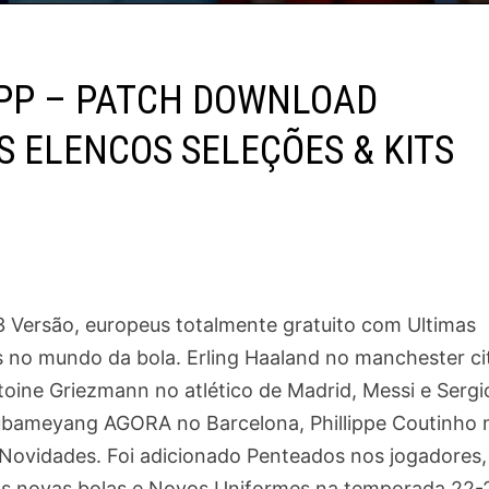
SPP – PATCH DOWNLOAD
S ELENCOS SELEÇÕES & KITS
3 Versão, europeus totalmente gratuito com Ultimas
s no mundo da bola. Erling Haaland no manchester ci
oine Griezmann no atlético de Madrid, Messi e Sergi
ubameyang AGORA no Barcelona, Phillippe Coutinho 
is Novidades. Foi adicionado Penteados nos jogadores,
s novas bolas e Novos Uniformes na temporada 22-