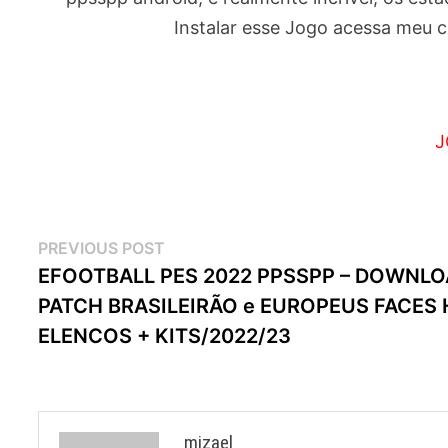
Instalar esse Jogo acessa meu c
J
Navegação
Previous
PREVIOUS POST
post:
EFOOTBALL PES 2022 PPSSPP – DOWNL
de
PATCH BRASILEIRÃO e EUROPEUS FACES 
artigos
ELENCOS + KITS/2022/23
mizael