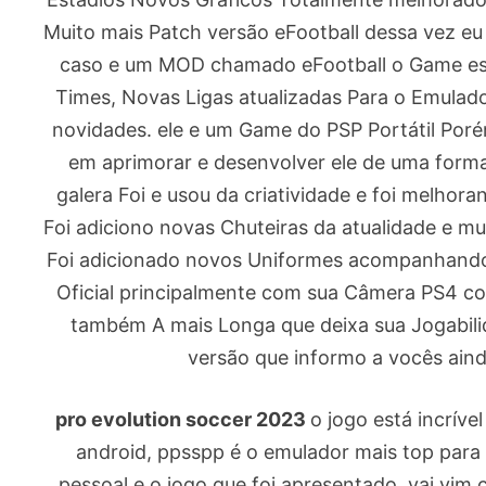
Muito mais Patch versão eFootball dessa vez eu
caso e um MOD chamado eFootball o Game es
Times, Novas Ligas atualizadas Para o Emulad
novidades. ele e um Game do PSP Portátil Por
em aprimorar e desenvolver ele de uma forma
galera Foi e usou da criatividade e foi melho
Foi adiciono novas Chuteiras da atualidade e 
Foi adicionado novos Uniformes acompanhando 
Oficial principalmente com sua Câmera PS4 c
também A mais Longa que deixa sua Jogabili
versão que informo a vocês aind
pro evolution soccer 2023
o jogo está incríve
android, ppsspp é o emulador mais top para
pessoal e o jogo que foi apresentado, vai vim 