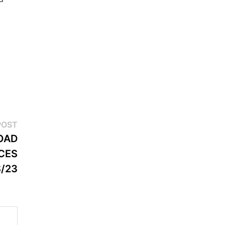
Next
POST
post:
OAD
CES
S/23