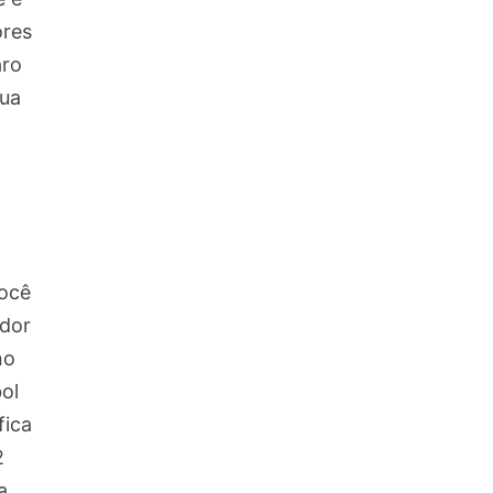
ores
aro
sua
você
ador
no
ol
fica
2
a