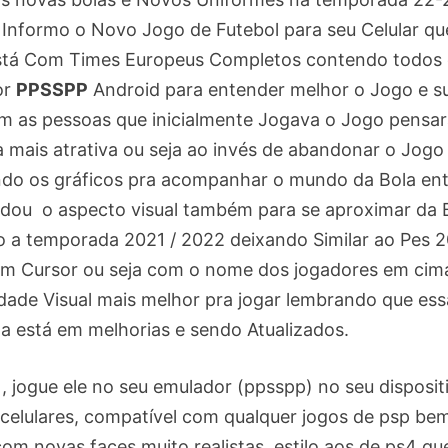
 Informo o Novo Jogo de Futebol para seu Celular qu
tá Com Times Europeus Completos contendo todos 
or
PPSSPP
Android para entender melhor o Jogo e s
ém as pessoas que inicialmente Jogava o Jogo pensa
 mais atrativa ou seja ao invés de abandonar o Jogo
rando os gráficos pra acompanhar o mundo da Bola en
mudou o aspecto visual também para se aproximar da 
a temporada 2021 / 2022 deixando Similar ao Pes 
om Cursor ou seja com o nome dos jogadores em cim
dade Visual mais melhor pra jogar lembrando que ess
a está em melhorias e sendo Atualizados.
l , jogue ele no seu emulador (ppsspp) no seu disposit
 celulares, compatível com qualquer jogos de psp be
com novas faces muito realistas, estilo aos de ps4 qu