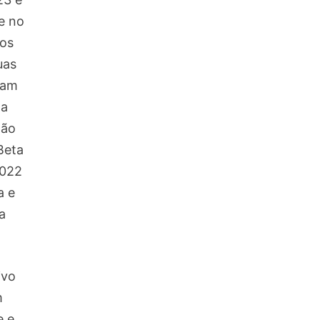
e no
os
uas
ram
 a
tão
Beta
2022
a e
a
ivo
m
e e