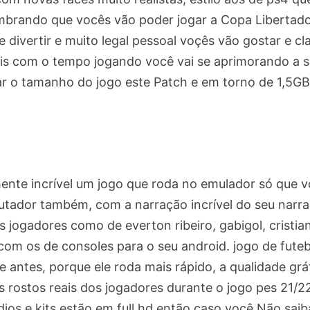
embrando que vocês vão poder jogar a Copa Libertad
e divertir e muito legal pessoal voçês vão gostar e cl
ais com o tempo jogando você vai se aprimorando a 
ltar o tamanho do jogo este Patch e em torno de 1,5GB
mente incrível um jogo que roda no emulador só que 
utador também, com a narração incrível do seu narr
 jogadores como de everton ribeiro, gabigol, cristia
com os de consoles para o seu android. jogo de futeb
e antes, porque ele roda mais rápido, a qualidade grá
 rostos reais dos jogadores durante o jogo pes 21/2
dios e kits estão em full hd então caso voçê Não saib