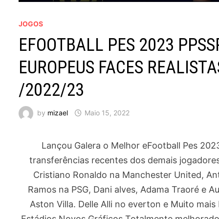
JOGOS
EFOOTBALL PES 2023 PPS
EUROPEUS FACES REALISTA
/2022/23
by
mizael
Maio 15, 2022
Lançou Galera o Melhor eFootball Pes 202
transferências recentes dos demais jogadore
Cristiano Ronaldo na Manchester United, Ant
Ramos na PSG, Dani alves, Adama Traoré e A
Aston Villa. Delle Alli no everton e Muito ma
Estádios Novos Gráficos Totalmente melhorado