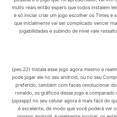
muito reais então espero que todos instalem l
e só iniciar criar um jogo escolher os Times e s
que inicialmente vai ser complicado vencer m
jogabilidades e subindo de nível vale ressa
(pes 22) Instala esse jogo agora mesmo e real
pode jogar ele no seu android, ou no seu Comp
preferido, também com faces revolucionar dos
ronaldo, os gráficos desse jogo e comparado 
(ppsspp) no seu celular agora é mais fácil do qu
é excelente, de modo que você poderá ver os
ppsspp android, é realmente incrível, os está