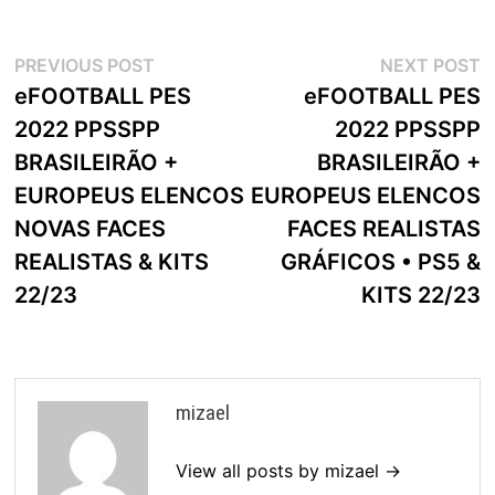
Navegação
Previous
N
PREVIOUS POST
NEXT POST
post:
p
eFOOTBALL PES
eFOOTBALL PES
de
2022 PPSSPP
2022 PPSSPP
artigos
BRASILEIRÃO +
BRASILEIRÃO +
EUROPEUS ELENCOS
EUROPEUS ELENCOS
NOVAS FACES
FACES REALISTAS
REALISTAS & KITS
GRÁFICOS • PS5 &
22/23
KITS 22/23
mizael
View all posts by mizael →