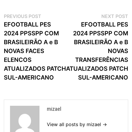
Navegação
Previous
N
PREVIOUS POST
NEXT POST
post:
p
EFOOTBALL PES
EFOOTBALL PES
de
2024 PPSSPP COM
2024 PPSSPP COM
artigos
BRASILEIRÃO A e B
BRASILEIRÃO A e B
NOVAS FACES
NOVAS
ELENCOS
TRANSFERÊNCIAS
ATUALIZADOS PATCH
ATUALIZADOS PATCH
SUL-AMERICANO
SUL-AMERICANO
mizael
View all posts by mizael →