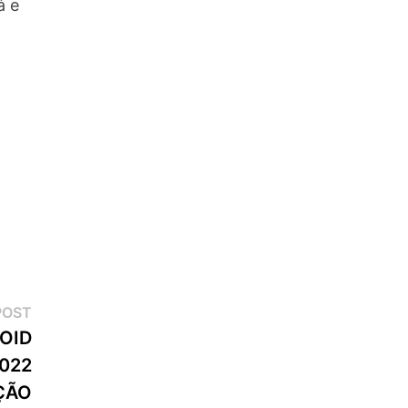
á e
Next
POST
post:
OID
022
ÇÃO