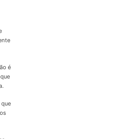
e
ente
tão é
 que
a.
que
sos