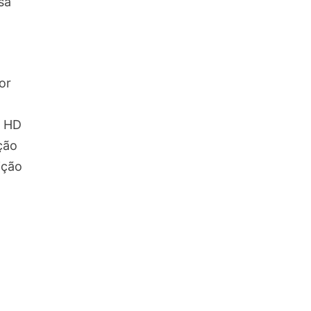
sa
m
or
a HD
ção
ição