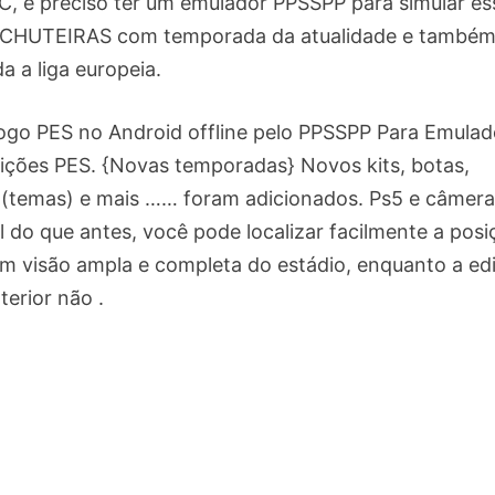
C, é preciso ter um emulador PPSSPP para simular es
s CHUTEIRAS com temporada da atualidade e també
da a liga europeia.
go PES no Android offline pelo PPSSPP Para Emulad
dições PES. {Novas temporadas} Novos kits, botas,
o (temas) e mais …… foram adicionados. Ps5 e câmer
do que antes, você pode localizar facilmente a posi
m visão ampla e completa do estádio, enquanto a ed
terior não .