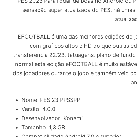
PES 2023 Para rodar de boas no Android ou P
sensação super atualizada do PES, há uma
atualiza
EFOOTBALL é uma das melhores edições do jo
com gráficos altos e HD do que outras e
transferência 22/23, tatuagens, plano de fund
normal esta edição eFOOTBALL é muito estável 
dos jogadores durante o jogo e também veio co
an
Nome PES 23 PPSSPP
Versão 4.0.0
Desenvolvedor Konami
Tamanho 1,3 GB
Compatibilidade Android 7.0 e superior