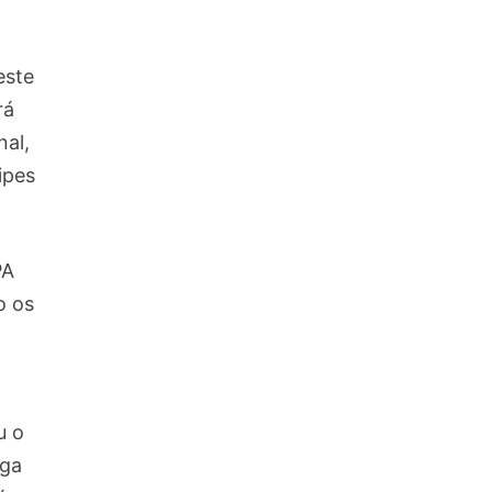
este
rá
nal,
ipes
PA
o os
u o
iga