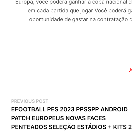
Europa, você poderá ganhar a copa nacional da 
em cada partida que jogar Você poderá ga
oportunidade de gastar na contratação d
J
Navegação
Previous
PREVIOUS POST
post:
EFOOTBALL PES 2023 PPSSPP ANDROID
de
PATCH EUROPEUS NOVAS FACES
artigos
PENTEADOS SELEÇÃO ESTÁDIOS + KITS 