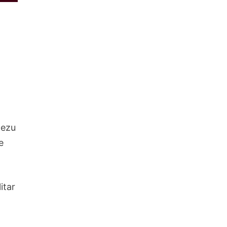
dezu
e
itar