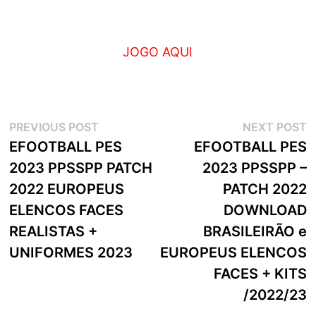
JOGO AQUI
Navegação
Previous
N
PREVIOUS POST
NEXT POST
post:
p
EFOOTBALL PES
EFOOTBALL PES
de
2023 PPSSPP PATCH
2023 PPSSPP –
artigos
2022 EUROPEUS
PATCH 2022
ELENCOS FACES
DOWNLOAD
REALISTAS +
BRASILEIRÃO e
UNIFORMES 2023
EUROPEUS ELENCOS
FACES + KITS
/2022/23