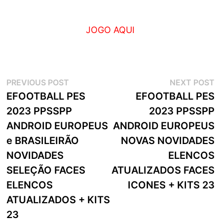
JOGO AQUI
Navegação
Previous
N
PREVIOUS POST
NEXT POST
post:
p
EFOOTBALL PES
EFOOTBALL PES
de
2023 PPSSPP
2023 PPSSPP
artigos
ANDROID EUROPEUS
ANDROID EUROPEUS
e BRASILEIRÃO
NOVAS NOVIDADES
NOVIDADES
ELENCOS
SELEÇÃO FACES
ATUALIZADOS FACES
ELENCOS
ICONES + KITS 23
ATUALIZADOS + KITS
23