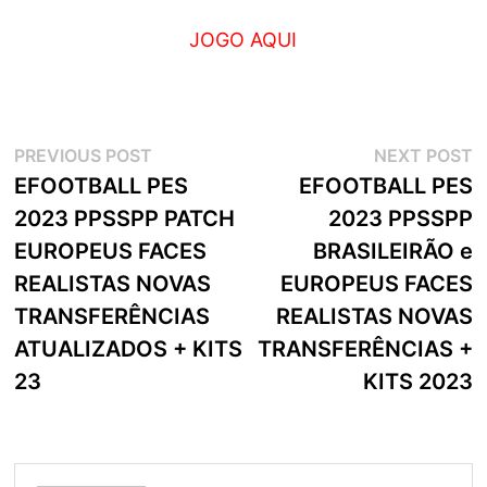
JOGO AQUI
Navegação
Previous
N
PREVIOUS POST
NEXT POST
post:
p
EFOOTBALL PES
EFOOTBALL PES
de
2023 PPSSPP PATCH
2023 PPSSPP
artigos
EUROPEUS FACES
BRASILEIRÃO e
REALISTAS NOVAS
EUROPEUS FACES
TRANSFERÊNCIAS
REALISTAS NOVAS
ATUALIZADOS + KITS
TRANSFERÊNCIAS +
23
KITS 2023