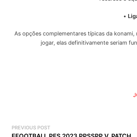
•
Lig
As opções complementares típicas da konami, 
jogar, elas definitivamente seriam fu
J
Navegação
Previous
PREVIOUS POST
post:
EFOOTBALL PES 2023 PPSSPP V. PATCH