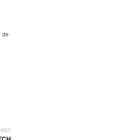
 de
Next
POST
post:
TCH