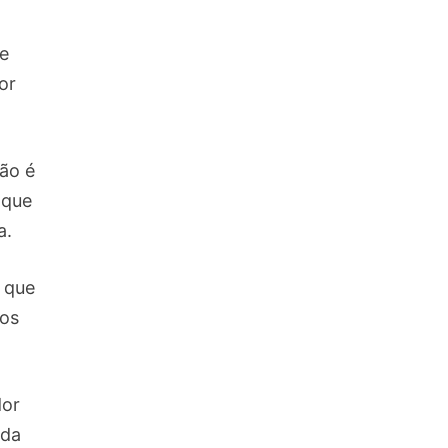
de
or
tão é
 que
a.
que
sos
dor
 da