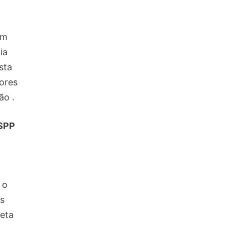
om
ia
sta
ores
ão .
SPP
 o
s
eta