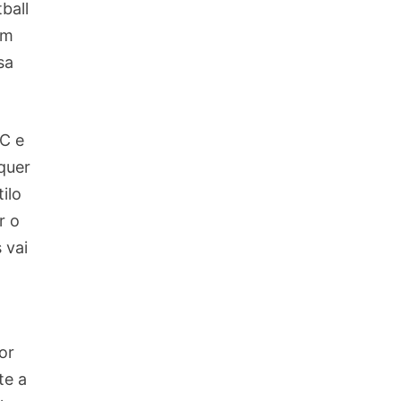
ball
em
sa
PC e
quer
ilo
r o
 vai
or
te a