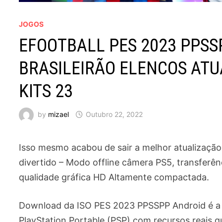
JOGOS
EFOOTBALL PES 2023 PPSS
BRASILEIRÃO ELENCOS ATU
KITS 23
by
mizael
Outubro 22, 2022
Isso mesmo acabou de sair a melhor atualizaç
divertido – Modo offline câmera PS5, transferê
qualidade gráfica HD Altamente compactada.
Download da ISO PES 2023 PPSSPP Android é a v
PlayStation Portable (PSP) com recursos reais q