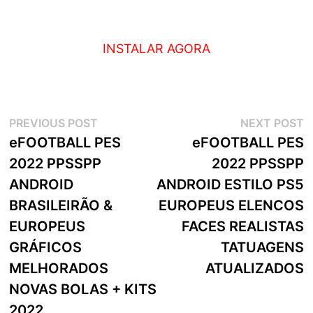
INSTALAR AGORA
Navegação
Previous
N
PREVIOUS POST
NEXT POST
post:
p
eFOOTBALL PES
eFOOTBALL PES
de
2022 PPSSPP
2022 PPSSPP
artigos
ANDROID
ANDROID ESTILO PS5
BRASILEIRÃO &
EUROPEUS ELENCOS
EUROPEUS
FACES REALISTAS
GRÁFICOS
TATUAGENS
MELHORADOS
ATUALIZADOS
NOVAS BOLAS + KITS
2022