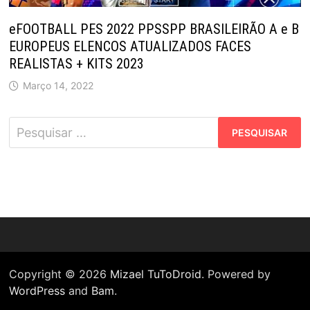
eFOOTBALL PES 2022 PPSSPP BRASILEIRÃO A e B
EUROPEUS ELENCOS ATUALIZADOS FACES
REALISTAS + KITS 2023
Março 14, 2022
Pesquisar
por:
Copyright © 2026
Mizael TuToDroid
. Powered by
WordPress
and
Bam
.