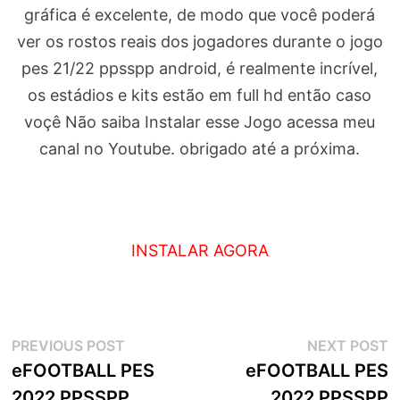
gráfica é excelente, de modo que você poderá
ver os rostos reais dos jogadores durante o jogo
pes 21/22 ppsspp android, é realmente incrível,
os estádios e kits estão em full hd então caso
voçê Não saiba Instalar esse Jogo acessa meu
canal no Youtube. obrigado até a próxima.
INSTALAR AGORA
Navegação
Previous
N
PREVIOUS POST
NEXT POST
post:
p
eFOOTBALL PES
eFOOTBALL PES
de
2022 PPSSPP
2022 PPSSPP