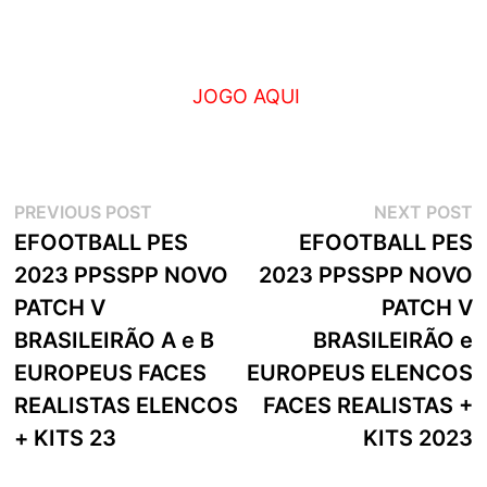
JOGO AQUI
Navegação
Previous
N
PREVIOUS POST
NEXT POST
post:
p
EFOOTBALL PES
EFOOTBALL PES
de
2023 PPSSPP NOVO
2023 PPSSPP NOVO
artigos
PATCH V
PATCH V
BRASILEIRÃO A e B
BRASILEIRÃO e
EUROPEUS FACES
EUROPEUS ELENCOS
REALISTAS ELENCOS
FACES REALISTAS +
+ KITS 23
KITS 2023