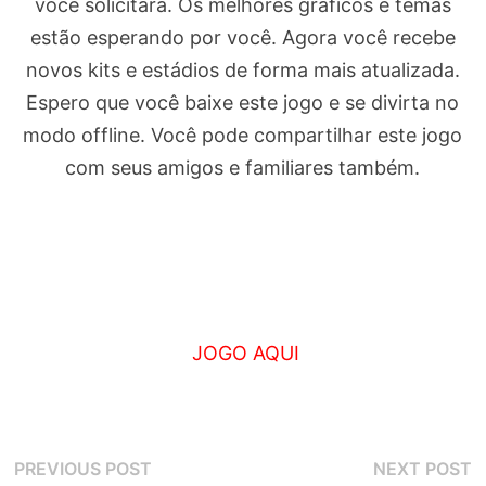
você solicitará. Os melhores gráficos e temas
estão esperando por você. Agora você recebe
novos kits e estádios de forma mais atualizada.
Espero que você baixe este jogo e se divirta no
modo offline. Você pode compartilhar este jogo
com seus amigos e familiares também.
JOGO AQUI
Navegação
Previous
N
PREVIOUS POST
NEXT POST