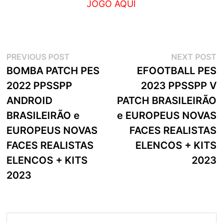
JOGO AQUI
Navegação
Previous
N
PREVIOUS POST
NEXT POST
post:
p
BOMBA PATCH PES
EFOOTBALL PES
de
2022 PPSSPP
2023 PPSSPP V
artigos
ANDROID
PATCH BRASILEIRÃO
BRASILEIRÃO e
e EUROPEUS NOVAS
EUROPEUS NOVAS
FACES REALISTAS
FACES REALISTAS
ELENCOS + KITS
ELENCOS + KITS
2023
2023