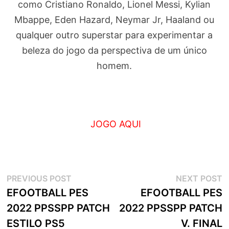
como Cristiano Ronaldo, Lionel Messi, Kylian
Mbappe, Eden Hazard, Neymar Jr, Haaland ou
qualquer outro superstar para experimentar a
beleza do jogo da perspectiva de um único
homem.
JOGO AQUI
Navegação
Previous
N
PREVIOUS POST
NEXT POST
post:
p
EFOOTBALL PES
EFOOTBALL PES
de
2022 PPSSPP PATCH
2022 PPSSPP PATCH
artigos
ESTILO PS5
V. FINAL