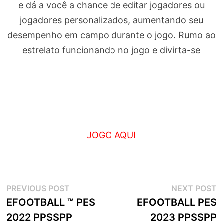
e dá a você a chance de editar jogadores ou
jogadores personalizados, aumentando seu
desempenho em campo durante o jogo. Rumo ao
estrelato funcionando no jogo e divirta-se
JOGO AQUI
Navegação
Previous
N
PREVIOUS POST
NEXT POST
post:
p
EFOOTBALL ™ PES
EFOOTBALL PES
de
2022 PPSSPP
2023 PPSSPP