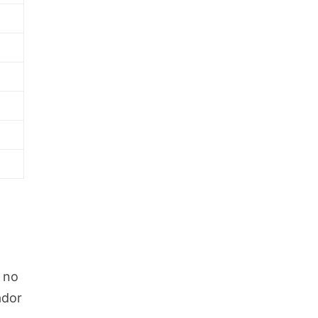
o no
ador