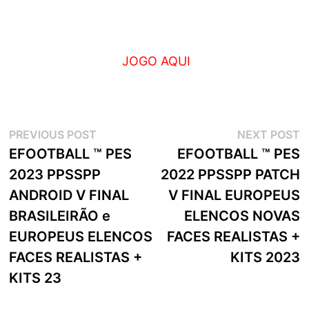
JOGO AQUI
Navegação
Previous
N
PREVIOUS POST
NEXT POST
post:
p
EFOOTBALL ™ PES
EFOOTBALL ™ PES
de
2023 PPSSPP
2022 PPSSPP PATCH
artigos
ANDROID V FINAL
V FINAL EUROPEUS
BRASILEIRÃO e
ELENCOS NOVAS
EUROPEUS ELENCOS
FACES REALISTAS +
FACES REALISTAS +
KITS 2023
KITS 23