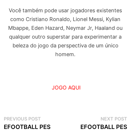
Você também pode usar jogadores existentes
como Cristiano Ronaldo, Lionel Messi, Kylian
Mbappe, Eden Hazard, Neymar Jr, Haaland ou
qualquer outro superstar para experimentar a
beleza do jogo da perspectiva de um único
homem.
JOGO AQUI
Navegação
Previous
N
PREVIOUS POST
NEXT POST
post:
p
EFOOTBALL PES
EFOOTBALL PES