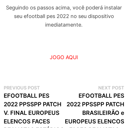
Seguindo os passos acima, você poderá instalar
seu efootball pes 2022 no seu dispositivo
imediatamente.
JOGO AQUI
Navegação
Previous
N
PREVIOUS POST
NEXT POST
post:
p
EFOOTBALL PES
EFOOTBALL PES
de
2022 PPSSPP PATCH
2022 PPSSPP PATCH
artigos
V. FINAL EUROPEUS
BRASILEIRÃO e
ELENCOS FACES
EUROPEUS ELENCOS