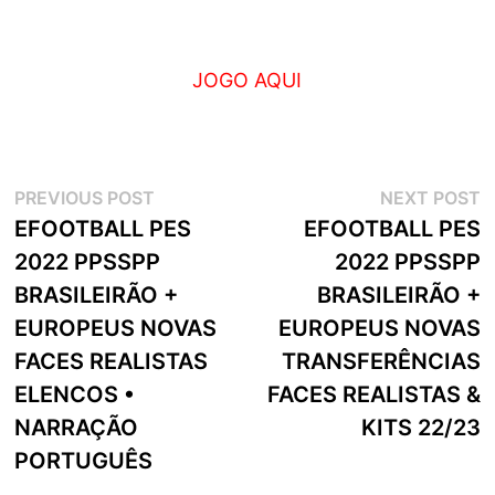
JOGO AQUI
Navegação
Previous
N
PREVIOUS POST
NEXT POST
post:
p
EFOOTBALL PES
EFOOTBALL PES
de
2022 PPSSPP
2022 PPSSPP
artigos
BRASILEIRÃO +
BRASILEIRÃO +
EUROPEUS NOVAS
EUROPEUS NOVAS
FACES REALISTAS
TRANSFERÊNCIAS
ELENCOS •
FACES REALISTAS &
NARRAÇÃO
KITS 22/23
PORTUGUÊS