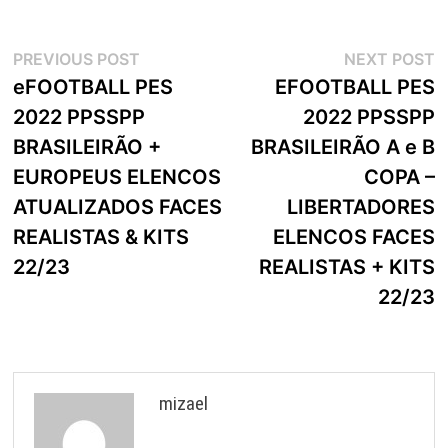
Navegação
Previous
N
PREVIOUS POST
NEXT POST
post:
p
eFOOTBALL PES
EFOOTBALL PES
de
2022 PPSSPP
2022 PPSSPP
artigos
BRASILEIRÃO +
BRASILEIRÃO A e B
EUROPEUS ELENCOS
COPA –
ATUALIZADOS FACES
LIBERTADORES
REALISTAS & KITS
ELENCOS FACES
22/23
REALISTAS + KITS
22/23
mizael