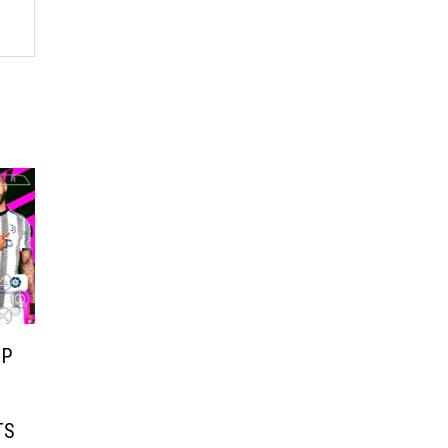
PP
TS