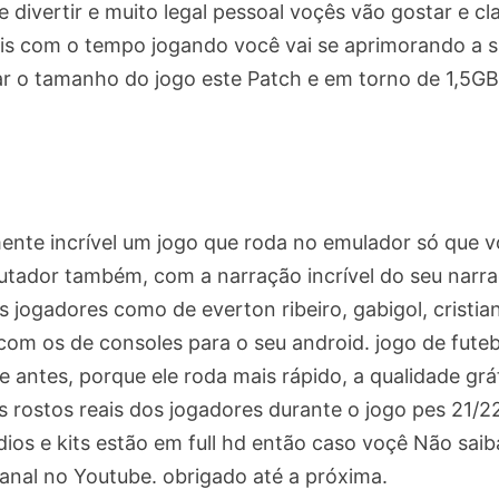
e divertir e muito legal pessoal voçês vão gostar e cl
ais com o tempo jogando você vai se aprimorando a 
ltar o tamanho do jogo este Patch e em torno de 1,5GB
mente incrível um jogo que roda no emulador só que 
utador também, com a narração incrível do seu narr
 jogadores como de everton ribeiro, gabigol, cristia
com os de consoles para o seu android. jogo de futeb
e antes, porque ele roda mais rápido, a qualidade grá
 rostos reais dos jogadores durante o jogo pes 21/2
dios e kits estão em full hd então caso voçê Não saib
anal no Youtube. obrigado até a próxima.