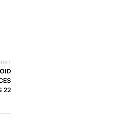
Next
POST
post:
OID
CES
S 22