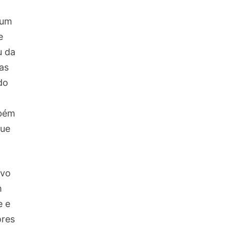
 um
e
u da
as
do
mbém
que
ivo
m
e e
ores