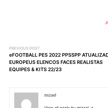
J
Navegação
Previous
PREVIOUS POST
post:
eFOOTBALL PES 2022 PPSSPP ATUALIZA
de
EUROPEUS ELENCOS FACES REALISTAS
artigos
EQUIPES & KITS 22/23
mizael
View all posts by mizael →