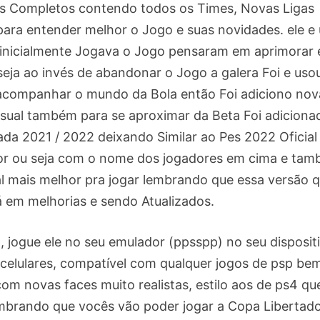
s Completos contendo todos os Times, Novas Ligas
ara entender melhor o Jogo e suas novidades. ele e
 inicialmente Jogava o Jogo pensaram em aprimorar 
seja ao invés de abandonar o Jogo a galera Foi e uso
a acompanhar o mundo da Bola então Foi adiciono nov
isual também para se aproximar da Beta Foi adiciona
 2021 / 2022 deixando Similar ao Pes 2022 Oficial
r ou seja com o nome dos jogadores em cima e ta
al mais melhor pra jogar lembrando que essa versão 
á em melhorias e sendo Atualizados.
l , jogue ele no seu emulador (ppsspp) no seu disposit
 celulares, compatível com qualquer jogos de psp be
com novas faces muito realistas, estilo aos de ps4 qu
embrando que vocês vão poder jogar a Copa Libertad