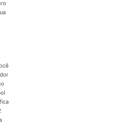
aro
sua
você
ador
no
ol
fica
2
a