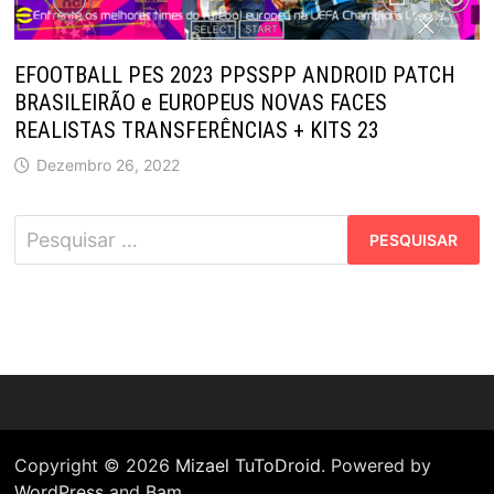
EFOOTBALL PES 2023 PPSSPP ANDROID PATCH
BRASILEIRÃO e EUROPEUS NOVAS FACES
REALISTAS TRANSFERÊNCIAS + KITS 23
Dezembro 26, 2022
Pesquisar
por:
Copyright © 2026
Mizael TuToDroid
. Powered by
WordPress
and
Bam
.