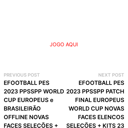
JOGO AQUI
Navegação
Previous
N
PREVIOUS POST
NEXT POST
post:
p
EFOOTBALL PES
EFOOTBALL PES
de
2023 PPSSPP WORLD
2023 PPSSPP PATCH
artigos
CUP EUROPEUS e
FINAL EUROPEUS
BRASILEIRÃO
WORLD CUP NOVAS
OFFLINE NOVAS
FACES ELENCOS
FACES SELEÇÕES +
SELEÇÕES + KITS 23