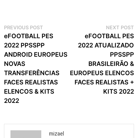
Navegação
Previous
N
PREVIOUS POST
NEXT POST
post:
p
eFOOTBALL PES
eFOOTBALL PES
de
2022 PPSSPP
2022 ATUALIZADO
artigos
ANDROID EUROPEUS
PPSSPP
NOVAS
BRASILEIRÃO &
TRANSFERÊNCIAS
EUROPEUS ELENCOS
FACES REALISTAS
FACES REALISTAS +
ELENCOS & KITS
KITS 2022
2022
mizael