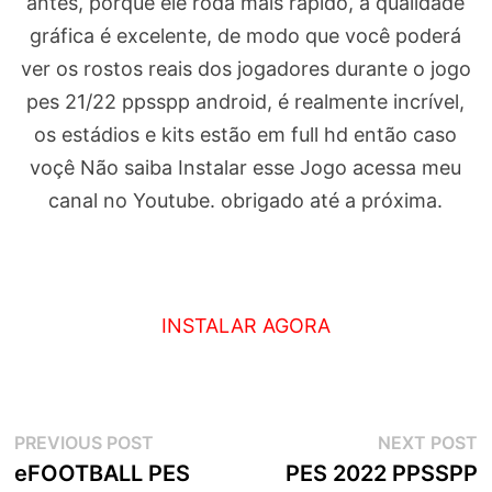
antes, porque ele roda mais rápido, a qualidade
gráfica é excelente, de modo que você poderá
ver os rostos reais dos jogadores durante o jogo
pes 21/22 ppsspp android, é realmente incrível,
os estádios e kits estão em full hd então caso
voçê Não saiba Instalar esse Jogo acessa meu
canal no Youtube. obrigado até a próxima.
INSTALAR AGORA
Navegação
Previous
N
PREVIOUS POST
NEXT POST
post:
p
eFOOTBALL PES
PES 2022 PPSSPP
de