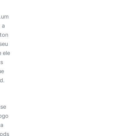
l.um
 a
rton
 seu
 ele
os
ue
d.
sse
Jogo
ra
Mods