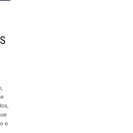
TS
o,
se
dos,
que
o e