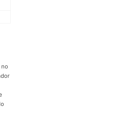
o no
ador
e
do