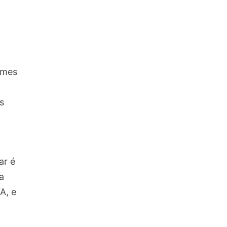
ames
s
ar é
a
A, e