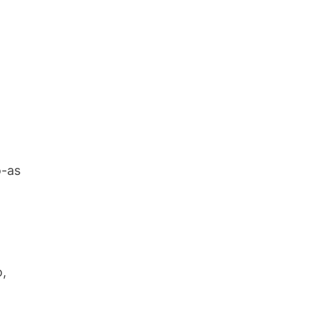
o-as
o,