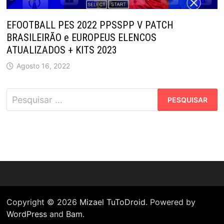
EFOOTBALL PES 2022 PPSSPP V PATCH
BRASILEIRÃO e EUROPEUS ELENCOS
ATUALIZADOS + KITS 2023
Agosto 16, 2022
Pesquisar
por:
Copyright © 2026
Mizael TuToDroid
. Powered by
WordPress
and
Bam
.