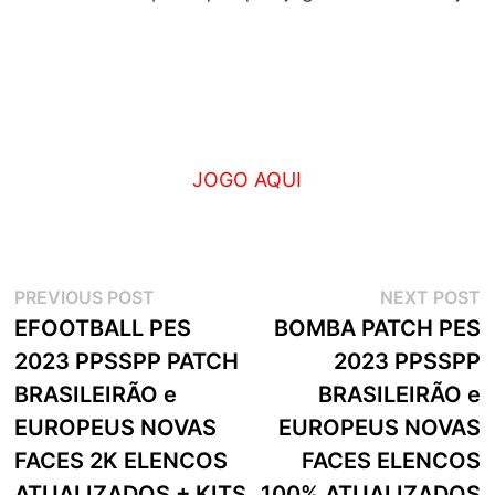
JOGO AQUI
Navegação
Previous
N
PREVIOUS POST
NEXT POST
post:
p
EFOOTBALL PES
BOMBA PATCH PES
de
2023 PPSSPP PATCH
2023 PPSSPP
artigos
BRASILEIRÃO e
BRASILEIRÃO e
EUROPEUS NOVAS
EUROPEUS NOVAS
FACES 2K ELENCOS
FACES ELENCOS
ATUALIZADOS + KITS
100% ATUALIZADOS