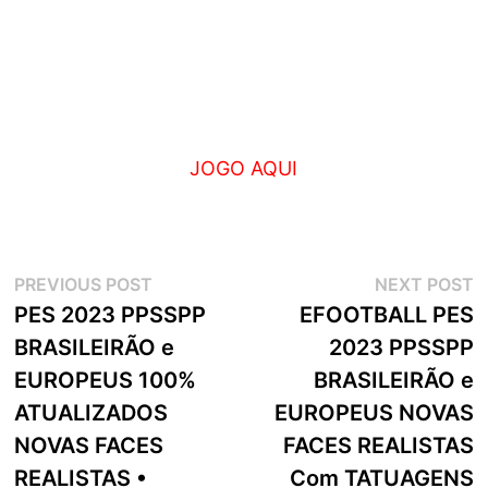
JOGO AQUI
Navegação
Previous
N
PREVIOUS POST
NEXT POST
post:
p
PES 2023 PPSSPP
EFOOTBALL PES
de
BRASILEIRÃO e
2023 PPSSPP
artigos
EUROPEUS 100%
BRASILEIRÃO e
ATUALIZADOS
EUROPEUS NOVAS
NOVAS FACES
FACES REALISTAS
REALISTAS •
Com TATUAGENS