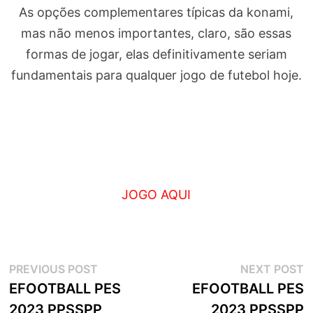
As opções complementares típicas da konami,
mas não menos importantes, claro, são essas
formas de jogar, elas definitivamente seriam
fundamentais para qualquer jogo de futebol hoje.
JOGO AQUI
Navegação
Previous
N
PREVIOUS POST
NEXT POST
post:
p
EFOOTBALL PES
EFOOTBALL PES
de
2023 PPSSPP
2023 PPSSPP