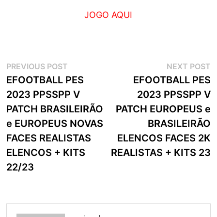
JOGO AQUI
Navegação
Previous
N
PREVIOUS POST
NEXT POST
post:
p
EFOOTBALL PES
EFOOTBALL PES
de
2023 PPSSPP V
2023 PPSSPP V
artigos
PATCH BRASILEIRÃO
PATCH EUROPEUS e
e EUROPEUS NOVAS
BRASILEIRÃO
FACES REALISTAS
ELENCOS FACES 2K
ELENCOS + KITS
REALISTAS + KITS 23
22/23