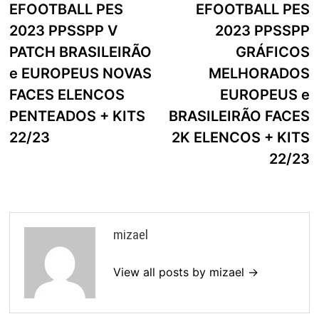
post:
p
EFOOTBALL PES
EFOOTBALL PES
de
2023 PPSSPP V
2023 PPSSPP
artigos
PATCH BRASILEIRÃO
GRÁFICOS
e EUROPEUS NOVAS
MELHORADOS
FACES ELENCOS
EUROPEUS e
PENTEADOS + KITS
BRASILEIRÃO FACES
22/23
2K ELENCOS + KITS
22/23
mizael
View all posts by mizael →