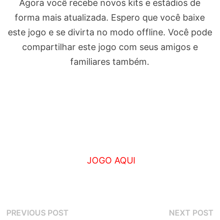
Agora você recebe novos kits e estádios de
forma mais atualizada. Espero que você baixe
este jogo e se divirta no modo offline. Você pode
compartilhar este jogo com seus amigos e
familiares também.
JOGO AQUI
Navegação
Previous
N
PREVIOUS POST
NEXT POST