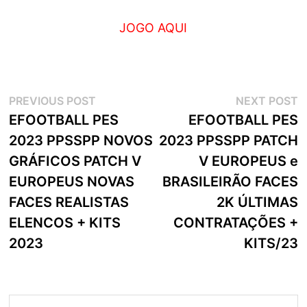
JOGO AQUI
Navegação
Previous
N
PREVIOUS POST
NEXT POST
post:
p
EFOOTBALL PES
EFOOTBALL PES
de
2023 PPSSPP NOVOS
2023 PPSSPP PATCH
artigos
GRÁFICOS PATCH V
V EUROPEUS e
EUROPEUS NOVAS
BRASILEIRÃO FACES
FACES REALISTAS
2K ÚLTIMAS
ELENCOS + KITS
CONTRATAÇÕES +
2023
KITS/23