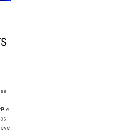
TS
 se
PP
é
ias
deve