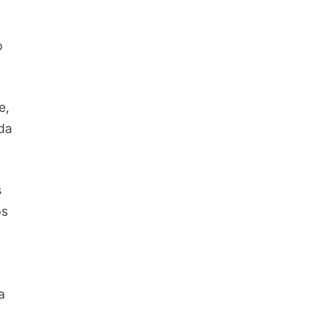
o
e,
da
s
os
a