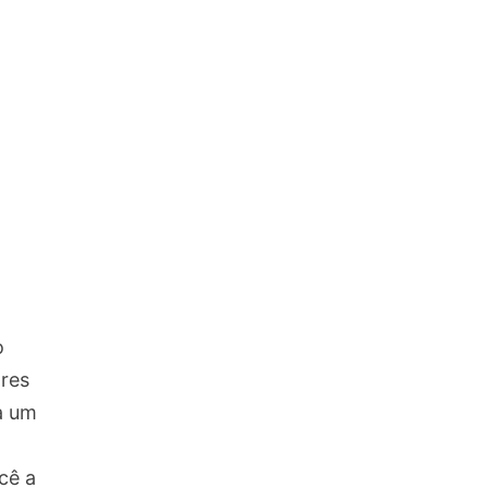
o
ores
a um
cê a