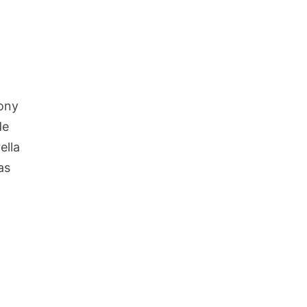
ony
de
ella
as