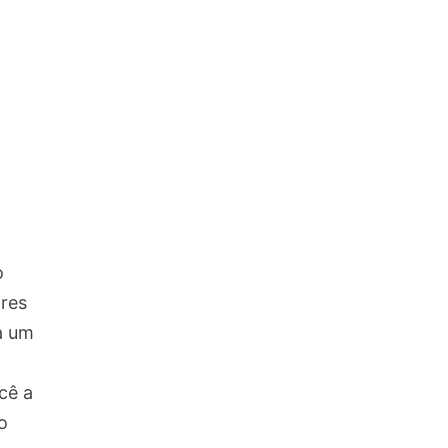
o
ores
a um
cê a
o