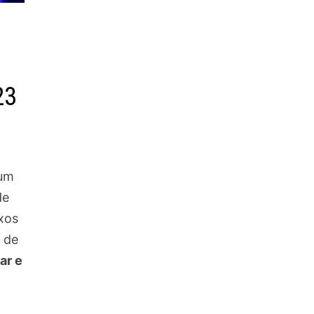
23
um
de
ixos
 de
ar e