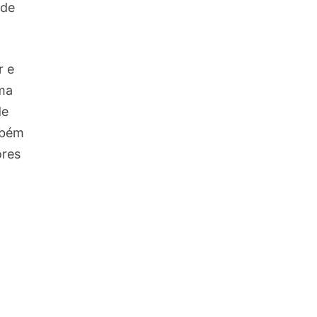
nde
r e
uma
de
mbém
ores