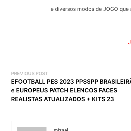
e diversos modos de JOGO que 
J
Navegação
Previous
PREVIOUS POST
post:
EFOOTBALL PES 2023 PPSSPP BRASILEIR
de
e EUROPEUS PATCH ELENCOS FACES
artigos
REALISTAS ATUALIZADOS + KITS 23
mizael