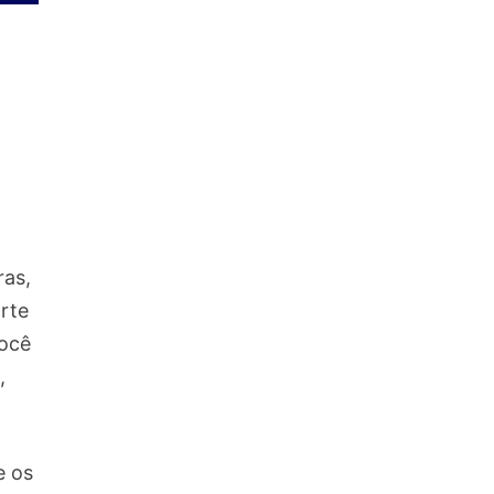
ras,
orte
você
,
e os