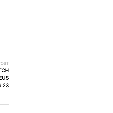
Next
POST
post:
TCH
EUS
S 23