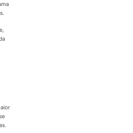
 uma
s.
e,
da
aior
se
as.