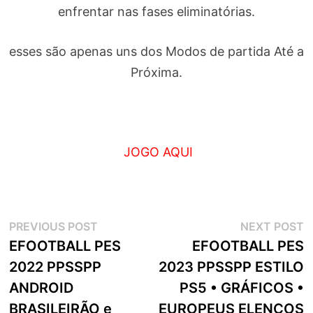
enfrentar nas fases eliminatórias.
esses são apenas uns dos Modos de partida Até a
Próxima.
JOGO AQUI
Navegação
Previous
N
PREVIOUS POST
NEXT POST
post:
p
EFOOTBALL PES
EFOOTBALL PES
de
2022 PPSSPP
2023 PPSSPP ESTILO
artigos
ANDROID
PS5 • GRÁFICOS •
BRASILEIRÃO e
EUROPEUS ELENCOS