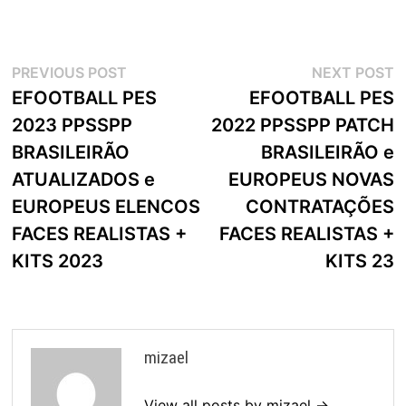
Navegação
Previous
N
PREVIOUS POST
NEXT POST
post:
p
EFOOTBALL PES
EFOOTBALL PES
de
2023 PPSSPP
2022 PPSSPP PATCH
artigos
BRASILEIRÃO
BRASILEIRÃO e
ATUALIZADOS e
EUROPEUS NOVAS
EUROPEUS ELENCOS
CONTRATAÇÕES
FACES REALISTAS +
FACES REALISTAS +
KITS 2023
KITS 23
mizael
View all posts by mizael →