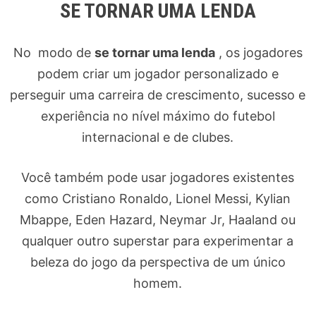
SE TORNAR UMA LENDA
No modo de
se tornar uma lenda
, os jogadores
podem criar um jogador personalizado e
perseguir uma carreira de crescimento, sucesso e
experiência no nível máximo do futebol
internacional e de clubes.
Você também pode usar jogadores existentes
como Cristiano Ronaldo, Lionel Messi, Kylian
Mbappe, Eden Hazard, Neymar Jr, Haaland ou
qualquer outro superstar para experimentar a
beleza do jogo da perspectiva de um único
homem.