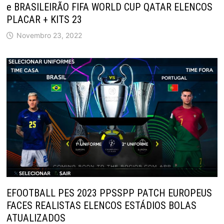
e BRASILEIRÃO FIFA WORLD CUP QATAR ELENCOS
PLACAR + KITS 23
Novembro 23, 2022
EFOOTBALL PES 2023 PPSSPP PATCH EUROPEUS
FACES REALISTAS ELENCOS ESTÁDIOS BOLAS
ATUALIZADOS