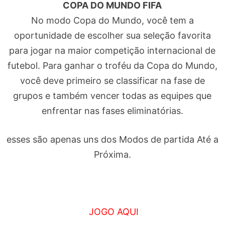
COPA DO MUNDO FIFA
No modo Copa do Mundo, você tem a
oportunidade de escolher sua seleção favorita
para jogar na maior competição internacional de
futebol. Para ganhar o troféu da Copa do Mundo,
você deve primeiro se classificar na fase de
grupos e também vencer todas as equipes que
enfrentar nas fases eliminatórias.
esses são apenas uns dos Modos de partida Até a
Próxima.
JOGO AQUI