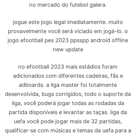
no mercado do futebol galera.
jogue este jogo legal imediatamente. muito
provavelmente você será viciado em jogá-lo. o
jogo efootball pes 2023 ppsspp android offline
new update
no efootball 2023 mais estádios foram
adicionados com diferentes cadeiras, fãs e
adboards. a liga master foi totalmente
desenvolvida, bugs corrigidos, todo o suporte da
liga, você poderá jogar todas as rodadas da
partida disponíveis e levantar as taças. liga da
uefa você pode jogar mais de 32 partidas,
qualificar-se com músicas e temas da uefa para a