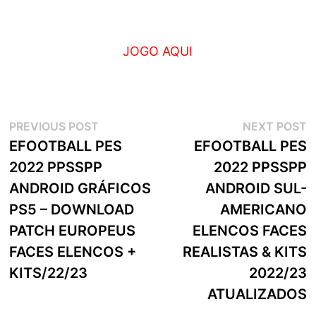
JOGO AQUI
Navegação
Previous
N
PREVIOUS POST
NEXT POST
post:
p
EFOOTBALL PES
EFOOTBALL PES
de
2022 PPSSPP
2022 PPSSPP
artigos
ANDROID GRÁFICOS
ANDROID SUL-
PS5 – DOWNLOAD
AMERICANO
PATCH EUROPEUS
ELENCOS FACES
FACES ELENCOS +
REALISTAS & KITS
KITS/22/23
2022/23
ATUALIZADOS