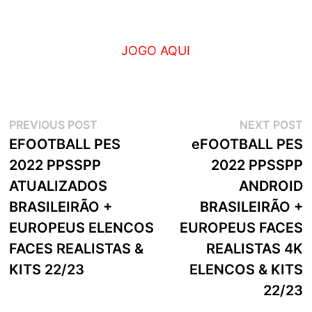
JOGO AQUI
Navegação
Previous
N
PREVIOUS POST
NEXT POST
post:
p
EFOOTBALL PES
eFOOTBALL PES
de
2022 PPSSPP
2022 PPSSPP
artigos
ATUALIZADOS
ANDROID
BRASILEIRÃO +
BRASILEIRÃO +
EUROPEUS ELENCOS
EUROPEUS FACES
FACES REALISTAS &
REALISTAS 4K
KITS 22/23
ELENCOS & KITS
22/23